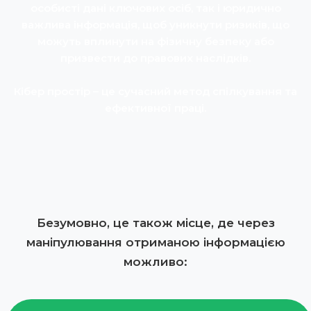
особисті дані ключових осіб, так і юридично
важлива інформація, щоб уникнути ризиків, що
можуть вплинути на фізичну безпеку або
призвести до правових наслідків.
Кібер простір – це сучасний метод спілкування та
ефективної праці.
Безумовно, це також місце, де через
маніпулювання отриманою інформацією
можливо: