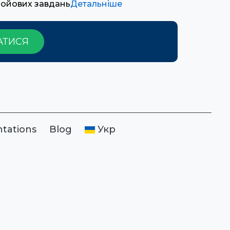
бойових завдань
Детальніше
АТИСЯ
ntations
Blog
Укр