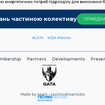
ню енергетичних потреб підрозділу для виконання 
ань частиною колективу
ПРИЄДН
#GATA
#3BA
#WeWe
mbership
Partners
Developments
Prese
Made by team – technodreams.biz