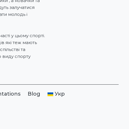
ки , а новачки та
уть залучатися
ати молодь і
сті у цьому спорті.
ів які теж мають
пільстві та
о виду спорту
ntations
Blog
Укр