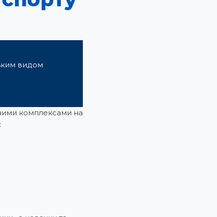
ським видом
аними комплексами на
: