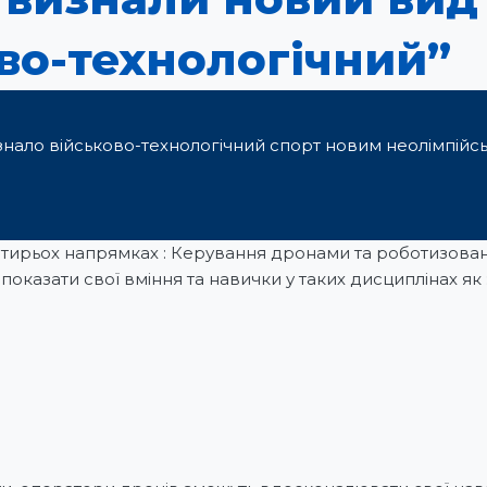
ово-технологічний”
визнало військово-технологічний спорт новим неолімпій
чотирьох напрямках : Керування дронами та роботизов
 показати свої вміння та навички у таких дисциплінах як 