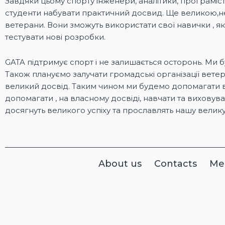
Завдяки цьому спорту інженери, аналітики, програміс
студенти набувати практичний досвид. Ще великою,не
ветерани. Вони зможуть використати свої навички , які
тестувати нові розробки.
GATA підтримує спорт і не залишається осторонь. Ми б
Також плануємо залучати громадські організації вете
великий досвід. Таким чином ми будемо допомагати в
допомагати , на власному досвіді, навчати та виховув
досягнуть великого успіху та прославлять нашу велику
About us
Contacts
Me