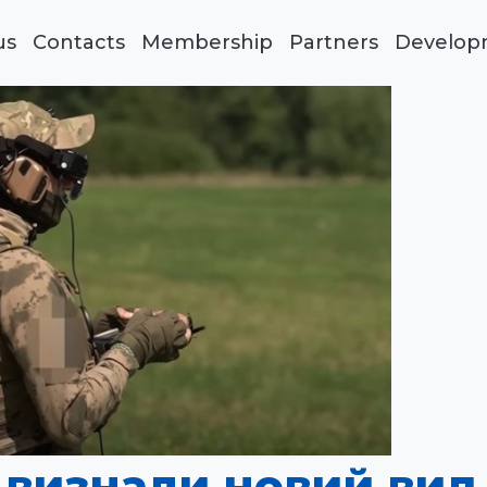
us
Contacts
Membership
Partners
Develop
о визнали новий вид