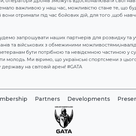
ти, оператори дронів зможуть вдосконалювати свої нави
мало важливою у наш час, можливістю стане те, що буд
 вони отримали під час бойових дій, для того ,щоб навч
удемо запрошувати наших партнерів для розвидку та уча
ранів та військових з обмежиними можливостями,інвалід
етеранам бути потрібною та невідємною частиною у сус
ати молодь. Ми віримо, що українські спортсмени з цьог
 державу на світовій арені! #GATA
mbership
Partners
Developments
Prese