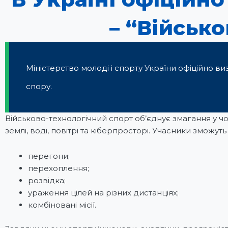
– “Військ
Міністерство молоді і спорту України офіційно 
спору.
Військово-технологічний спорт об’єднує змагання у 
землі, воді, повітрі та кіберпросторі. Учасники зможуть
перегони;
перехоплення;
розвідка;
ураження цілей на різних дистанціях;
комбіновані місії.